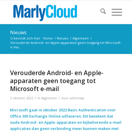
Nieuws
U bevindt zich hier:
Home
/
Nieuws
/
Algemeen
/
Verouderde Android- en Apple-apparaten geen toegang tot Microsoft
e-ma...
Verouderde Android- en Apple-
apparaten geen toegang tot
Microsoft e-mail
/
/
3 oktober 2022
in
Algemeen
door
adminwp
Microsoft gaat in oktober 2022 Basic Authentication voor
Office 365 Exchange Online uitfaseren. Dit betekent dat
oude Android- en Apple-apparaten en bijbehorende e-mail
applicaties dan geen verbinding meer kunnen maken met